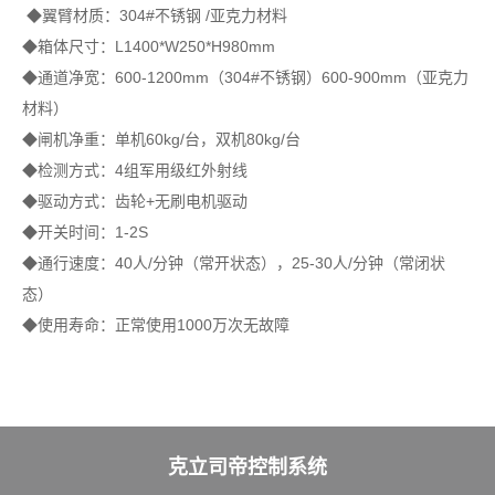
◆翼臂材质：304#不锈钢 /亚克力材料
◆箱体尺寸：L1400*W250*H980mm
◆通道净宽：600-1200mm（304#不锈钢）600-900mm（亚克力
材料）
◆闸机净重：单机60kg/台，双机80kg/台
◆检测方式：4组军用级红外射线
◆驱动方式：齿轮+无刷电机驱动
◆开关时间：1-2S
◆通行速度：40人/分钟（常开状态），25-30人/分钟（常闭状
态）
◆使用寿命：正常使用1000万次无故障
克立司帝控制系统